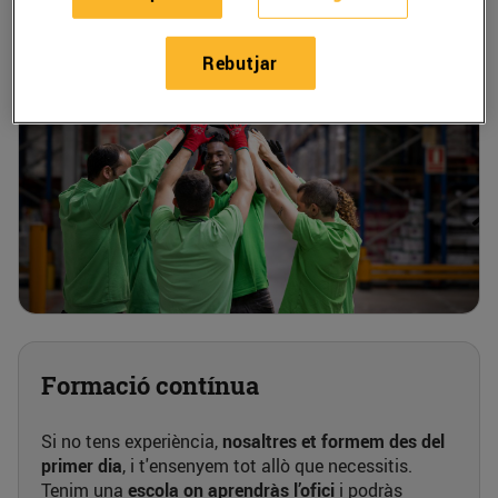
Rebutjar
Formació contínua
Si no tens experiència,
nosaltres et formem
des del
primer dia
, i t'ensenyem tot allò que necessitis.
Tenim una
escola on aprendràs l’ofici
i podràs