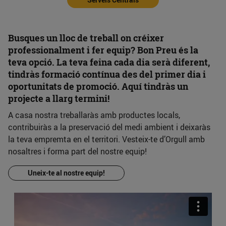
Busques un lloc de treball on créixer
professionalment i fer equip? Bon Preu és la
teva opció. La teva feina cada dia serà diferent,
tindràs formació contínua des del primer dia i
oportunitats de promoció. Aquí tindràs un
projecte a llarg termini!
A casa nostra treballaràs amb productes locals,
contribuiràs a la preservació del medi ambient i deixaràs
la teva empremta en el territori. Vesteix-te d’Orgull amb
nosaltres i forma part del nostre equip!
Uneix-te al nostre equip!