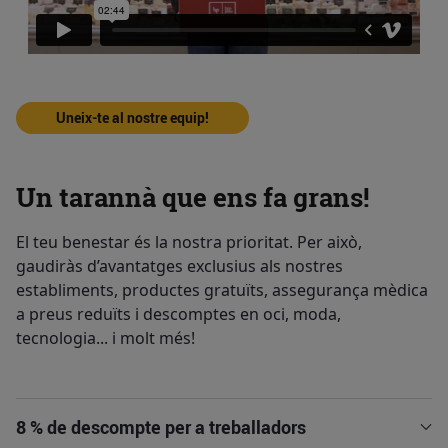
Uneix-te al nostre equip!
Un tarannà que ens fa grans!
El teu benestar és la nostra prioritat. Per això,
gaudiràs d’avantatges exclusius als nostres
establiments, productes gratuïts, assegurança mèdica
a preus reduïts i descomptes en oci, moda,
tecnologia... i molt més!
8 % de descompte per a treballadors