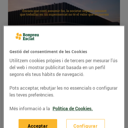
Gestió del consentiment de les Cookies
Com és treballar a Bon Preu?
Utilitzem cookies pròpies i de tercers per mesurar l’ús
del web i mostrar publicitat basada en un perfil
segons els teus hàbits de navegació.
Pots acceptar, rebutjar les no essencials o configurar
Bon ambient de treball
les teves preferències.
Treballem en un
ambient col·laboratiu i proper
, amb
Més informació a la
Política de Cookies.
un fort sentit de pertinença. Som un gran equip i
sempre trobaràs companys/es disposats a ajudar-
te.
Acceptar
Configurar