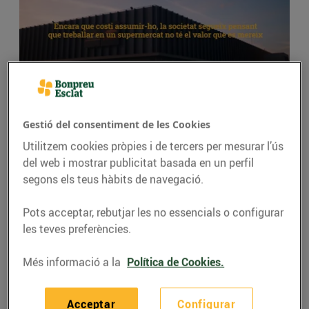
Gestió del consentiment de les Cookies
Com és treballar a Bon Preu?
Utilitzem cookies pròpies i de tercers per mesurar l’ús
del web i mostrar publicitat basada en un perfil
segons els teus hàbits de navegació.
Pots acceptar, rebutjar les no essencials o configurar
Bon ambient de treball
les teves preferències.
Treballem en un
ambient col·laboratiu i proper
, amb
Més informació a la
Política de Cookies.
un fort sentit de pertinença. Som un gran equip i
sempre trobaràs companys/es disposats a ajudar-
te.
Acceptar
Configurar