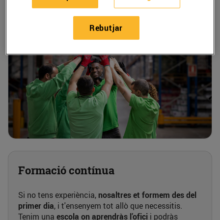
Rebutjar
Formació contínua
Si no tens experiència,
nosaltres et formem
des del
primer dia
, i t'ensenyem tot allò que necessitis.
Tenim una
escola on aprendràs l’ofici
i podràs