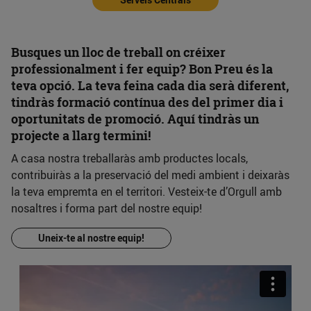
Busques un lloc de treball on créixer
professionalment i fer equip? Bon Preu és la
teva opció. La teva feina cada dia serà diferent,
tindràs formació contínua des del primer dia i
oportunitats de promoció. Aquí tindràs un
projecte a llarg termini!
A casa nostra treballaràs amb productes locals,
contribuiràs a la preservació del medi ambient i deixaràs
la teva empremta en el territori. Vesteix-te d’Orgull amb
nosaltres i forma part del nostre equip!
Uneix-te al nostre equip!