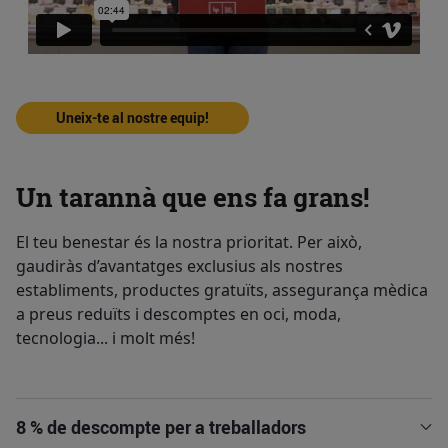
Uneix-te al nostre equip!
Un tarannà que ens fa grans!
El teu benestar és la nostra prioritat. Per això,
gaudiràs d’avantatges exclusius als nostres
establiments, productes gratuïts, assegurança mèdica
a preus reduïts i descomptes en oci, moda,
tecnologia... i molt més!
8 % de descompte per a treballadors