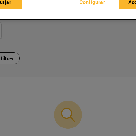
utjar
Configurar
Ac
filtres