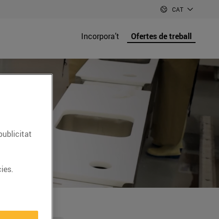
CAT
Incorpora’t
Ofertes de treball
publicitat
ies.