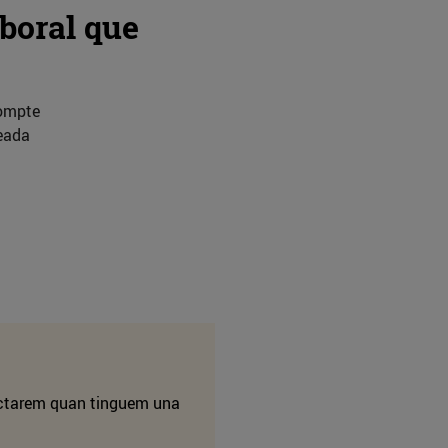
boral que
compte
eada
tactarem quan tinguem una