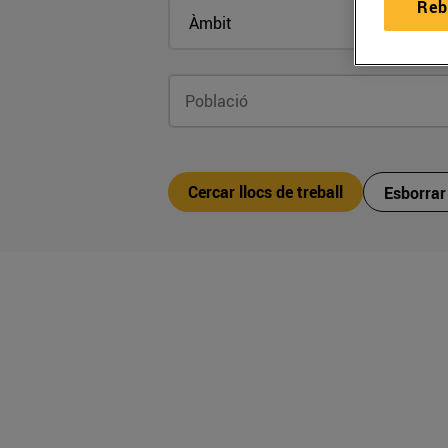
Reb
Cercar llocs de treball
Esborrar 