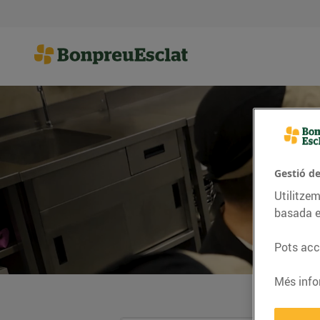
Gestió d
Utilitzem
basada e
Pots acce
Més info